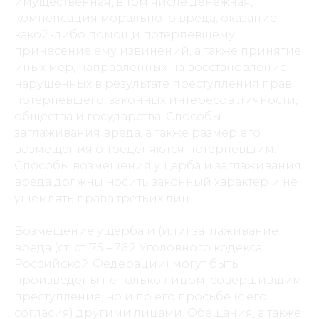
имущественная, в том числе денежная,
компенсация морального вреда, оказание
какой-либо помощи потерпевшему,
принесение ему извинений, а также принятие
иных мер, направленных на восстановление
нарушенных в результате преступления прав
потерпевшего, законных интересов личности,
общества и государства. Способы
заглаживания вреда, а также размер его
возмещения определяются потерпевшим.
Способы возмещения ущерба и заглаживания
вреда должны носить законный характер и не
ущемлять права третьих лиц.
Возмещение ущерба и (или) заглаживание
вреда (ст. ст. 75 – 76.2 Уголовного кодекса
Российской Федерации) могут быть
произведены не только лицом, совершившим
преступление, но и по его просьбе (с его
согласия) другими лицами. Обещания, а также