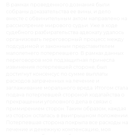
В рамках проведенного дознания были
собраны доказательства ее вины, и дело
вместе с обвинительным актом направлено на
рассмотрение мирового судьи. Уже в ходе
судебного разбирательства адвокату удалось
организовать переговорный процесс между
подсудимой и законным представителем
малолетнего потерпевшего. В рамках данных
переговоров моя подзащитная принесла
извинения потерпевшей стороне, был
достигнут консенсус по сумме выплаты
расходов затраченных на лечение и
заглаживание морального вреда. Итогом стала
подача потерпевшей стороной ходатайства о
прекращении уголовного дела в связи с
примирением сторон. Таким образом, каждая
из сторон осталась в выигрышном положении.
Потерпевшая сторона покрыла все расходы на
© МКА «Консул Групп». 2014-2024.
лечение и денежную компенсацию, моя
Все права защищены.