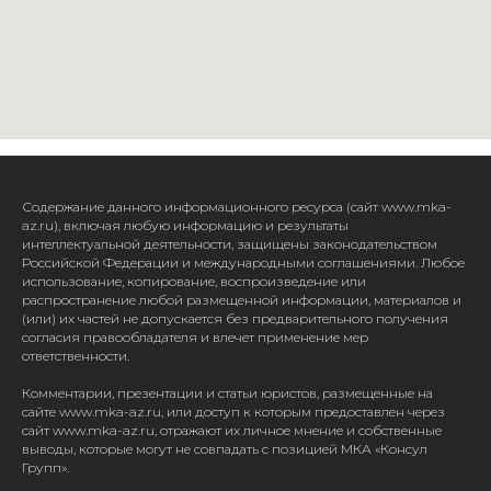
Содержание данного информационного ресурса (сайт www.mka-
az.ru), включая любую информацию и результаты
интеллектуальной деятельности, защищены законодательством
Российской Федерации и международными соглашениями. Любое
использование, копирование, воспроизведение или
распространение любой размещенной информации, материалов и
(или) их частей не допускается без предварительного получения
согласия правообладателя и влечет применение мер
ответственности.
Комментарии, презентации и статьи юристов, размещенные на
сайте www.mka-az.ru, или доступ к которым предоставлен через
сайт www.mka-az.ru, отражают их личное мнение и собственные
выводы, которые могут не совпадать с позицией МКА «Консул
Групп».