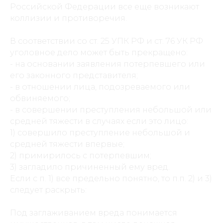
Российской Федерации все еще возникают
коллизии и противоречия.
В соответствии со ст. 25 УПК РФ и ст. 76 УК РФ
уголовное дело может быть прекращено:
- на основании заявления потерпевшего или
его законного представителя;
- в отношении лица, подозреваемого или
обвиняемого;
- в совершении преступления небольшой или
средней тяжести в случаях если это лицо:
1) совершило преступление небольшой и
средней тяжести впервые;
2) примирилось с потерпевшим;
3) загладило причиненный ему вред.
Если с п. 1) все предельно понятно, то п.п. 2) и 3)
следует раскрыть:
Под заглаживанием вреда понимается